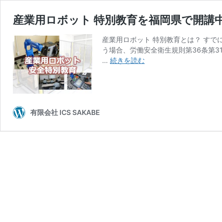
産業用ロボット 特別教育を福岡県で開講
産業用ロボット 特別教育とは？ す
う場合、労働安全衛生規則第36条第3
産
…
続きを読む
業
用
ロ
ボ
ッ
有限会社 ICS SAKABE
ト
特
別
教
育
を
福
岡
県
で